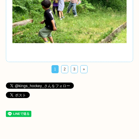
1
2
3
»