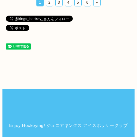
1
2
3
4
5
6
»
Enjoy Hockeying! ジュニアキングス アイスホッケークラブ